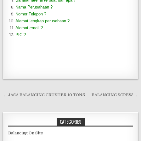
Bahan/material terbuat dari apa ?
Nama Perusahaan ?
Nomor Telepon ?
Alamat lengkap perusahaan ?
Alamat email ?
PIC ?
Post navigation
← JASA BALANCING CRUSHER 10 TONS
BALANCING SCREW →
CATEGORIES
Balancing On Site