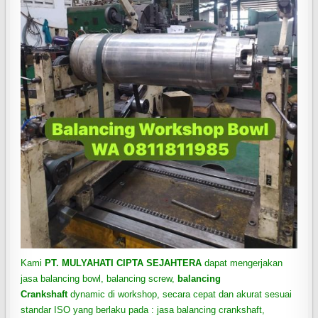
Kami
PT. MULYAHATI CIPTA SEJAHTERA
dapat mengerjakan
jasa balancing bowl, balancing screw,
balancing
Crankshaft
dynamic di workshop, secara cepat dan akurat sesuai
standar ISO yang berlaku pada : jasa balancing crankshaft,