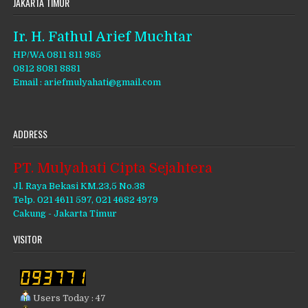
JAKARTA TIMUR
Ir. H. Fathul Arief Muchtar
HP/WA 0811 811 985
0812 8081 8881
Email : ariefmulyahati@gmail.com
ADDRESS
PT. Mulyahati Cipta Sejahtera
Jl. Raya Bekasi KM.23,5 No.38
Telp. 021 4611 597, 021 4682 4979
Cakung - Jakarta Timur
VISITOR
Users Today : 47