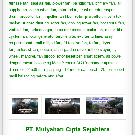
furnase fan, seal air fan, blower fan, painting fan, primary fan, air
supply fan, combustion fan, rotor turbin, crusher, rotor rasper,
drum, propeller fan, impeller fan fiber,
rotor propeller
, mesin tsk
basket, runner, dust collector fan, cooling tower fan, horizontal fan,
vertical fan, turbocharger, turbo compressor, boiler fan, mixer, fibre
cyclon fan, rotor generator turbine pltu, exciter turbine, assy
propeller shaft, ball mill
,
id fan, fd fan, sa fan, fa fan, dryer
fan,
exhaust fan
, couple, shaft gardan drive, roll conveyor, fly
wheel, mandrel, fan siroco, rotor pelletizer, shaft screw, as bowel,
dengan mesin balancing Merk Schenk AG Germany. Kapasitas
diameter : 2.500 mm, panjang : 12 meter dan berat : 20 ton, report
hasil balancing before and after
PT. Mulyahati Cipta Sejahtera