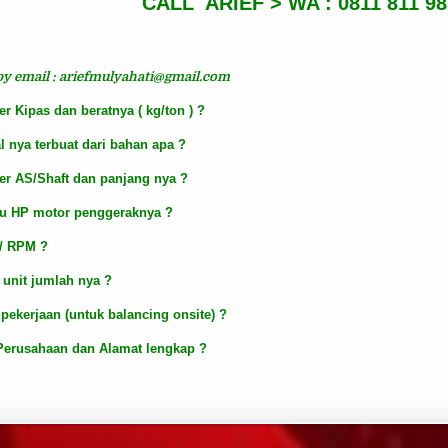
CALL ARIEF >
WA : 0811 811 9
by email :
ariefmulyahati@gmail.com
er Kipas dan beratnya ( kg/ton ) ?
al nya terbuat dari bahan apa ?
er AS/Shaft dan panjang nya ?
au HP motor penggeraknya ?
 / RPM ?
 unit jumlah nya ?
 pekerjaan (untuk balancing onsite) ?
Perusahaan dan Alamat lengkap ?