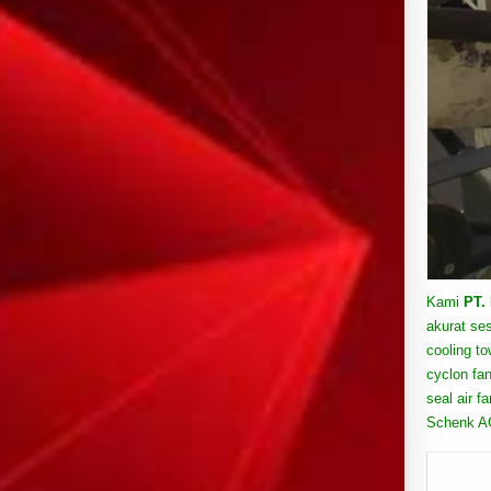
Kami
PT.
akurat ses
cooling to
cyclon fan
seal air f
Schenk AG