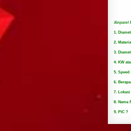
Request 
1. Diamet
2. Materi
3. Diamet
4. KW at
5. Speed
6. Berapa
7. Lokasi
8. Nama 
9. PIC ?