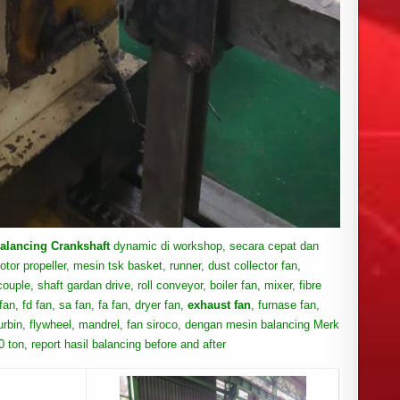
alancing Crankshaft
dynamic di workshop, secara cepat dan
tor propeller, mesin tsk basket, runner, dust collector fan,
couple, shaft gardan drive, roll conveyor, boiler fan, mixer, fibre
 fan, fd fan, sa fan, fa fan, dryer fan,
exhaust fan
, furnase fan,
r turbin, flywheel, mandrel, fan siroco, dengan mesin balancing Merk
on, report hasil balancing before and afte
r