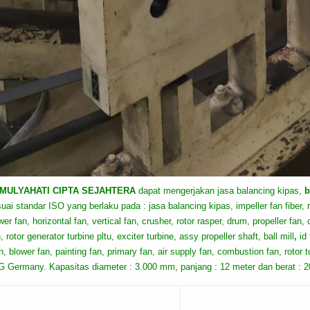
 MULYAHATI CIPTA SEJAHTERA
dapat mengerjakan jasa balancing kipas,
b
uai standar ISO yang berlaku pada : jasa balancing kipas, impeller fan fiber, ro
wer fan, horizontal fan, vertical fan, crusher, rotor rasper, drum, propeller fan, 
, rotor generator turbine pltu, exciter turbine, assy propeller shaft, ball mill
,
id
an, blower fan, painting fan, primary fan, air supply fan, combustion fan, roto
 Germany. Kapasitas diameter : 3.000 mm, panjang : 12 meter dan berat : 20 t