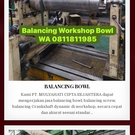
BALANCING BOWL
Kami PT. MULYAHATI CIPTA SEJAHTERA dapat
mengerjakan jasa balancing bowl, balancing screw,
balancing Crankshaft dynamic di workshop, secara cepat
dan akurat sesuai standar…