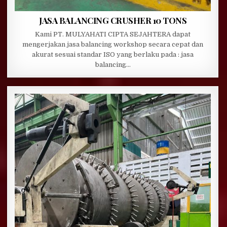
JASA BALANCING CRUSHER 10 TONS
Kami PT. MULYAHATI CIPTA SEJAHTERA dapat
mengerjakan jasa balancing workshop secara cepat dan
akurat sesuai standar ISO yang berlaku pada : jasa
balancing…