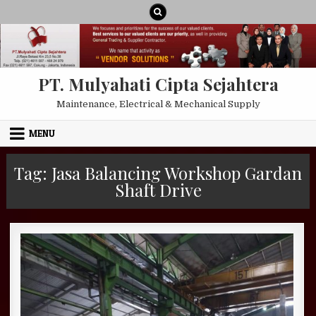
Skip to content
PT. Mulyahati Cipta Sejahtera
Maintenance, Electrical & Mechanical Supply
MENU
Tag:
Jasa Balancing Workshop Gardan
Shaft Drive