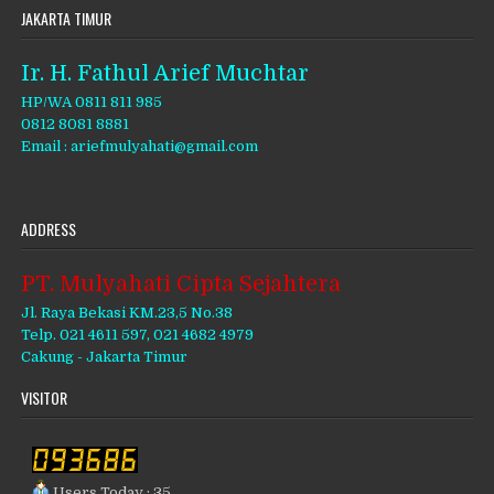
JAKARTA TIMUR
Ir. H. Fathul Arief Muchtar
HP/WA 0811 811 985
0812 8081 8881
Email : ariefmulyahati@gmail.com
ADDRESS
PT. Mulyahati Cipta Sejahtera
Jl. Raya Bekasi KM.23,5 No.38
Telp. 021 4611 597, 021 4682 4979
Cakung - Jakarta Timur
VISITOR
Users Today : 35