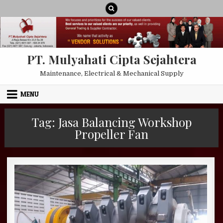
Skip to content
PT. Mulyahati Cipta Sejahtera
Maintenance, Electrical & Mechanical Supply
MENU
Tag:
Jasa Balancing Workshop
Propeller Fan